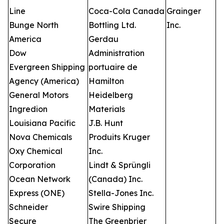
Line
Coca-Cola Canada
Grainger
Bunge North
Bottling Ltd.
Inc.
America
Gerdau
Dow
Administration
Evergreen Shipping
portuaire de
Agency (America)
Hamilton
General Motors
Heidelberg
Ingredion
Materials
Louisiana Pacific
J.B. Hunt
Nova Chemicals
Produits Kruger
Oxy Chemical
Inc.
Corporation
Lindt & Sprüngli
Ocean Network
(Canada) Inc.
Express (ONE)
Stella-Jones Inc.
Schneider
Swire Shipping
Secure
The Greenbrier