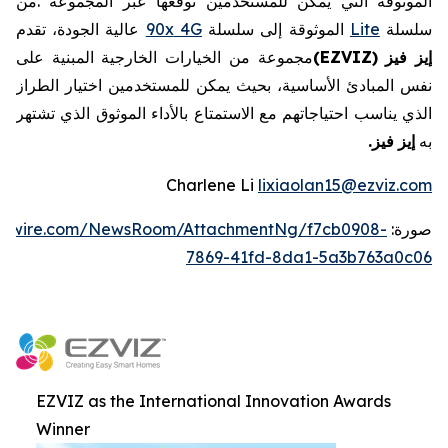
الموثوقة
التي
يمكن
للمستخدمين
توقعها
عبر
المجموعة
.
من
سلسلة
Lite
الموثوقة
إلى
سلسلة
4G
90x
عالية
الجودة،
تقدم
إيز
فيز
EZVIZ)
(
مجموعة
من
الخيارات
الخارجية
المبنية
على
نفس
المبادئ
الأساسية،
بحيث
يمكن
للمستخدمين
اختيار
الطراز
الذي
يناسب
احتياجاتهم
مع
الاستمتاع
بالأداء
الموثوق
الذي
تشتهر
به
إيز
فيز
.
Charlene Li
lixiaolan15@ezviz.com
صورة:
ewswire.com/NewsRoom/AttachmentNg/f7cb0908-
7869-41fd-8da1-5a3b763a0c06
EZVIZ as the International Innovation Awards
Winner