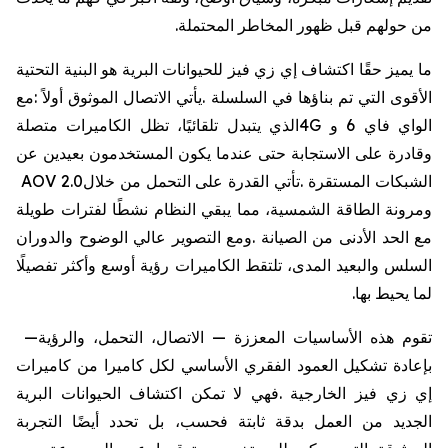
من
حولهم
قبل
ظهور
المخاطر
المحتملة
.
ما
يميز
حقًا
اكتشاف
إي
زي
فيز
للحيوانات
البرية
هو
البنية
التحتية
الأقوى
التي
تم
بناؤها
في
السلسلة
.
يأتي
الاتصال
الموثوق
أولاً
:
مع
الواي
فاي
6
و
4G
الذي
يتبدل
تلقائيًا،
تظل
الكاميرات
متصلة
وقادرة
على
الاستجابة
حتى
عندما
يكون
المستخدمون
بعيدين
عن
الشبكات
المستقرة
.
تأتي
القدرة
على
التحمل
من
خلال
AOV 2.0
ومرونة
الطاقة
الشمسية،
مما
يبقي
النظام
نشطًا
لفترات
طويلة
مع
الحد
الأدنى
من
الصيانة
.
ومع
التصوير
عالي
الوضوح
والدوران
السلس
والبعيد
المدى،
تلتقط
الكاميرات
رؤية
أوسع
وأكثر
تفصيلًا
لما
يحيط
بها
.
تقوم
هذه
الأساسيات
المعززة
—
الاتصال،
التحمل،
والرؤية
—
بإعادة
تشكيل
العمود
الفقري
الأساسي
لكل
كاميرا
من
كاميرات
إي
زي
فيز
الخارجية
.
فهي
لا
تمكن
اكتشاف
الحيوانات
البرية
الجديد
من
العمل
بدقة
ثابتة
فحسب،
بل
تحدد
أيضًا
التجربة