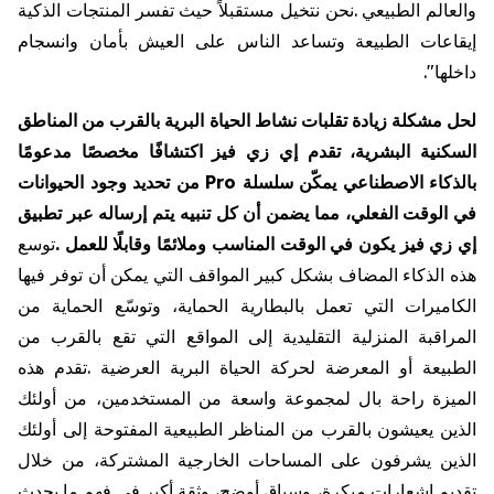
والعالم
الطبيعي
.
نحن
نتخيل
مستقبلاً
حيث
تفسر
المنتجات
الذكية
إيقاعات
الطبيعة
وتساعد
الناس
على
العيش
بأمان
وانسجام
داخلها
."
لحل
مشكلة
زيادة
تقلبات
نشاط
الحياة
البرية
بالقرب
من
المناطق
السكنية
البشرية،
تقدم
إي
زي
فيز
اكتشافًا
مخصصًا
مدعومًا
بالذكاء
الاصطناعي
يمكّن
سلسلة
Pro
من
تحديد
وجود
الحيوانات
في
الوقت
الفعلي،
مما
يضمن
أن
كل
تنبيه
يتم
إرساله
عبر
تطبيق
إي
زي
فيز
يكون
في
الوقت
المناسب
وملائمًا
وقابلًا
للعمل
.
توسع
هذه
الذكاء
المضاف
بشكل
كبير
المواقف
التي
يمكن
أن
توفر
فيها
الكاميرات
التي
تعمل
بالبطارية
الحماية،
وتوسّع
الحماية
من
المراقبة
المنزلية
التقليدية
إلى
المواقع
التي
تقع
بالقرب
من
الطبيعة
أو
المعرضة
لحركة
الحياة
البرية
العرضية
.
تقدم
هذه
الميزة
راحة
بال
لمجموعة
واسعة
من
المستخدمين،
من
أولئك
الذين
يعيشون
بالقرب
من
المناظر
الطبيعية
المفتوحة
إلى
أولئك
الذين
يشرفون
على
المساحات
الخارجية
المشتركة،
من
خلال
تقديم
إشعارات
مبكرة،
وسياق
أوضح،
وثقة
أكبر
في
فهم
ما
يحدث