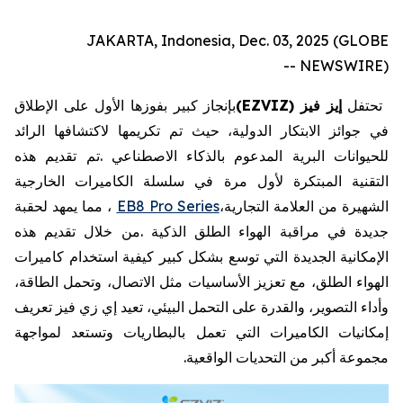
JAKARTA, Indonesia, Dec. 03, 2025 (GLOBE
NEWSWIRE) --
تحتفل
إيز
فيز
EZVIZ)
(
بإنجاز
كبير
بفوزها
الأول
على
الإطلاق
في
جوائز
الابتكار
الدولية،
حيث
تم
تكريمها
لاكتشافها
الرائد
للحيوانات
البرية
المدعوم
بالذكاء
الاصطناعي
.
تم
تقديم
هذه
التقنية
المبتكرة
لأول
مرة
في
سلسلة
الكاميرات
الخارجية
الشهيرة
من
العلامة
التجارية،
EB8 Pro Series
،
مما
يمهد
لحقبة
جديدة
في
مراقبة
الهواء
الطلق
الذكية
.
من
خلال
تقديم
هذه
الإمكانية
الجديدة
التي
توسع
بشكل
كبير
كيفية
استخدام
كاميرات
الهواء
الطلق،
مع
تعزيز
الأساسيات
مثل
الاتصال،
وتحمل
الطاقة،
وأداء
التصوير،
والقدرة
على
التحمل
البيئي،
تعيد
إي
زي
فيز
تعريف
إمكانيات
الكاميرات
التي
تعمل
بالبطاريات
وتستعد
لمواجهة
مجموعة
أكبر
من
التحديات
الواقعية
.