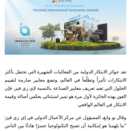
تعد
جوائز
الابتكار
الدولية
من
الفعاليات
الشهيرة
التي
تحتفل
بأكثر
الابتكارات
تأثيراً
وتطلّعاً
في
العالم،
وتضع
معايير
صارمة
لتقييم
الحلول
التي
تعيد
تعريف
معايير
الصناعة
.
بالنسبة
لإي
زي
فيز،
فإن
الفوز
بهذه
الجائزة
لأول
مرة
هو
تميز
استثنائي
يعكس
أصالة
وقيمة
الابتكار
في
العالم
الواقعي
.
وقال
بو
وانغ،
المسؤول
عن
مركز
الأعمال
الدولي
في
إي
زي
فيز
:
"
ما
يلهمنا
هو
إمكانية
أن
تصبح
التكنولوجيا
جسرًا
هادئًا
بين
الناس